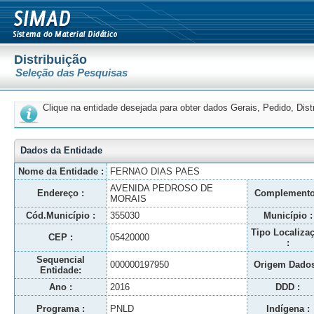
Distribuição
Seleção das Pesquisas
Clique na entidade desejada para obter dados Gerais, Pedido, Dis
Dados da Entidade
Nome da Entidade :
FERNAO DIAS PAES
AVENIDA PEDROSO DE
Endereço :
Complemento
MORAIS
Cód.Município :
355030
Município :
Tipo Localiza
CEP :
05420000
:
Sequencial
000000197950
Origem Dados
Entidade:
Ano :
2016
DDD :
Programa :
PNLD
Indígena :