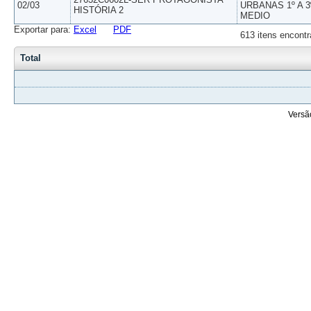
02/03
URBANAS 1º A 3
HISTÓRIA 2
MEDIO
Exportar para:
Excel
PDF
613 itens encontr
Total
Versã