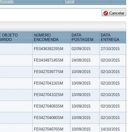
Alunado
Geral
E OBJETO
NÚMERO
DATA
DATA
IRIDO
ENCOMENDA
POSTAGEM
ENTREGA
FE043639229SM
02/09/2015
27/10/2015
FE043497145SM
24/08/2015
02/10/2015
FE042703977SM
10/09/2015
02/10/2015
FE042704116SM
10/09/2015
02/10/2015
FE042704102SM
10/09/2015
02/10/2015
FE042704093SM
10/09/2015
02/10/2015
FE042704080SM
10/09/2015
02/10/2015
FE042704076SM
10/09/2015
14/10/2015