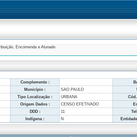
tribuição, Encomenda e Alunado
Complemento :
Ba
Município :
SAO PAULO
Tipo Localização :
URBANA
Cód.
Origem Dados :
CENSO EFETIVADO
Es
DDD :
11
Tel
Indígena :
N
Entidade