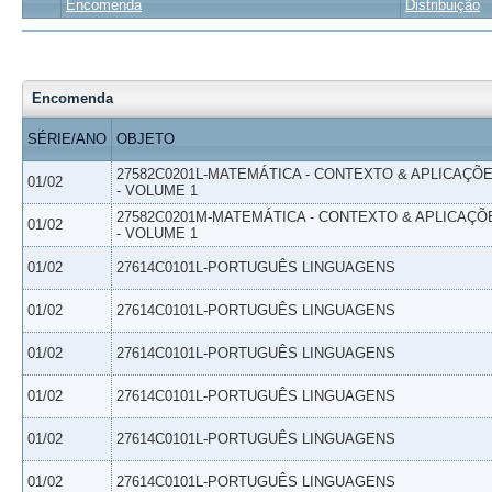
Encomenda
Distribuição
Encomenda
SÉRIE/ANO
OBJETO
27582C0201L-MATEMÁTICA - CONTEXTO & APLICAÇÕ
01/02
- VOLUME 1
27582C0201M-MATEMÁTICA - CONTEXTO & APLICAÇÕ
01/02
- VOLUME 1
01/02
27614C0101L-PORTUGUÊS LINGUAGENS
01/02
27614C0101L-PORTUGUÊS LINGUAGENS
01/02
27614C0101L-PORTUGUÊS LINGUAGENS
01/02
27614C0101L-PORTUGUÊS LINGUAGENS
01/02
27614C0101L-PORTUGUÊS LINGUAGENS
01/02
27614C0101L-PORTUGUÊS LINGUAGENS