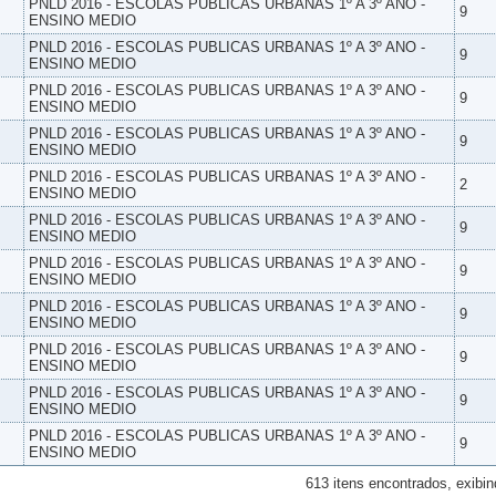
PNLD 2016 - ESCOLAS PUBLICAS URBANAS 1º A 3º ANO -
9
ENSINO MEDIO
PNLD 2016 - ESCOLAS PUBLICAS URBANAS 1º A 3º ANO -
9
ENSINO MEDIO
PNLD 2016 - ESCOLAS PUBLICAS URBANAS 1º A 3º ANO -
9
ENSINO MEDIO
PNLD 2016 - ESCOLAS PUBLICAS URBANAS 1º A 3º ANO -
9
ENSINO MEDIO
PNLD 2016 - ESCOLAS PUBLICAS URBANAS 1º A 3º ANO -
2
ENSINO MEDIO
PNLD 2016 - ESCOLAS PUBLICAS URBANAS 1º A 3º ANO -
9
ENSINO MEDIO
PNLD 2016 - ESCOLAS PUBLICAS URBANAS 1º A 3º ANO -
9
ENSINO MEDIO
PNLD 2016 - ESCOLAS PUBLICAS URBANAS 1º A 3º ANO -
9
ENSINO MEDIO
PNLD 2016 - ESCOLAS PUBLICAS URBANAS 1º A 3º ANO -
9
ENSINO MEDIO
PNLD 2016 - ESCOLAS PUBLICAS URBANAS 1º A 3º ANO -
9
ENSINO MEDIO
PNLD 2016 - ESCOLAS PUBLICAS URBANAS 1º A 3º ANO -
9
ENSINO MEDIO
613 itens encontrados, exibin