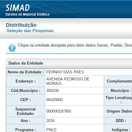
Distribuição
Seleção das Pesquisas
Clique na entidade desejada para obter dados Gerais, Pedido, Dis
Dados da Entidade
Nome da Entidade :
FERNAO DIAS PAES
AVENIDA PEDROSO DE
Endereço :
Complemento
MORAIS
Cód.Município :
355030
Município :
Tipo Localiza
CEP :
05420000
:
Sequencial
000000197950
Origem Dados
Entidade:
Ano :
2016
DDD :
Programa :
PNLD
Indígena :