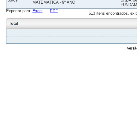
08/09
URBANAS
MATEMÁTICA - 9º ANO
FUNDAM
Exportar para:
Excel
PDF
613 itens encontrados, exi
Total
Versã