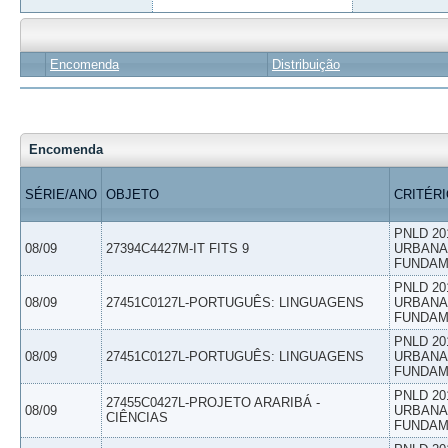
Encomenda
Distribuição
Encomenda
SÉRIE/ANO
OBJETO
CRITÉR
PNLD 20
08/09
27394C4427M-IT FITS 9
URBANAS
FUNDAM
PNLD 20
08/09
27451C0127L-PORTUGUÊS: LINGUAGENS
URBANAS
FUNDAM
PNLD 20
08/09
27451C0127L-PORTUGUÊS: LINGUAGENS
URBANAS
FUNDAM
PNLD 20
27455C0427L-PROJETO ARARIBÁ -
08/09
URBANAS
CIÊNCIAS
FUNDAM