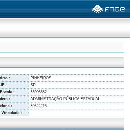
irro :
PINHEIROS
UF :
SP
Escola :
35003682
fera :
ADMINISTRAÇÃO PÚBLICA ESTADUAL
efone :
30322215
 Vinculada :