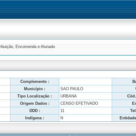
tribuição, Encomenda e Alunado
Complemento :
Ba
Município :
SAO PAULO
Tipo Localização :
URBANA
Cód.
Origem Dados :
CENSO EFETIVADO
Es
DDD :
11
Tel
Indígena :
N
Entidade