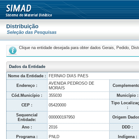
Distribuição
Seleção das Pesquisas
Clique na entidade desejada para obter dados Gerais, Pedido, Dis
Dados da Entidade
Nome da Entidade :
FERNAO DIAS PAES
AVENIDA PEDROSO DE
Endereço :
Complemento
MORAIS
Cód.Município :
355030
Município :
Tipo Localiza
CEP :
05420000
:
Sequencial
000000197950
Origem Dados
Entidade:
Ano :
2016
DDD :
Programa :
PNLD
Indígena :