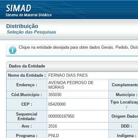
Distribuição
Seleção das Pesquisas
Clique na entidade desejada para obter dados Gerais, Pedido, Dis
Dados da Entidade
Nome da Entidade :
FERNAO DIAS PAES
AVENIDA PEDROSO DE
Endereço :
Complemento
MORAIS
Cód.Município :
355030
Município :
Tipo Localiza
CEP :
05420000
:
Sequencial
000000197950
Origem Dados
Entidade:
Ano :
2016
DDD :
Programa :
PNLD
Indígena :