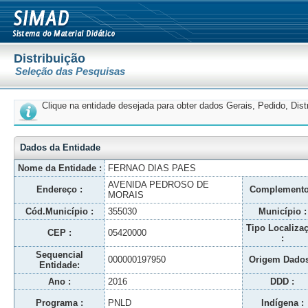
Distribuição
Seleção das Pesquisas
Clique na entidade desejada para obter dados Gerais, Pedido, Dis
Dados da Entidade
Nome da Entidade :
FERNAO DIAS PAES
AVENIDA PEDROSO DE
Endereço :
Complemento
MORAIS
Cód.Município :
355030
Município :
Tipo Localiza
CEP :
05420000
:
Sequencial
000000197950
Origem Dados
Entidade:
Ano :
2016
DDD :
Programa :
PNLD
Indígena :