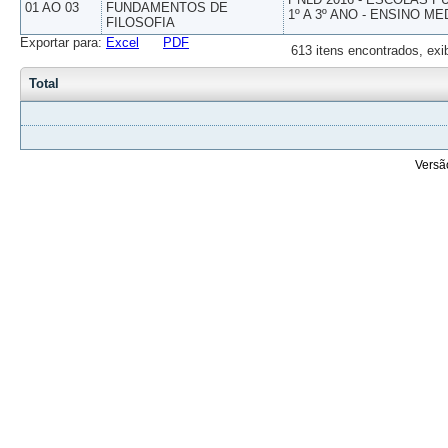
01 AO 03
FUNDAMENTOS DE
1º A 3º ANO - ENSINO ME
FILOSOFIA
Exportar para:
Excel
PDF
613 itens encontrados, exi
Total
Versã