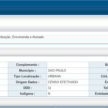
tribuição, Encomenda e Alunado
Complemento :
Ba
Município :
SAO PAULO
Tipo Localização :
URBANA
Cód.
Origem Dados :
CENSO EFETIVADO
Es
DDD :
11
Tel
Indígena :
N
Entidade