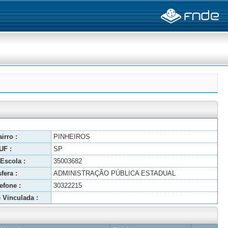
irro :
PINHEIROS
UF :
SP
Escola :
35003682
fera :
ADMINISTRAÇÃO PÚBLICA ESTADUAL
efone :
30322215
 Vinculada :