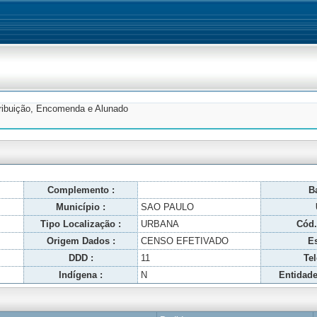
tribuição, Encomenda e Alunado
Complemento :
Ba
Município :
SAO PAULO
Tipo Localização :
URBANA
Cód.
Origem Dados :
CENSO EFETIVADO
Es
DDD :
11
Tel
Indígena :
N
Entidade