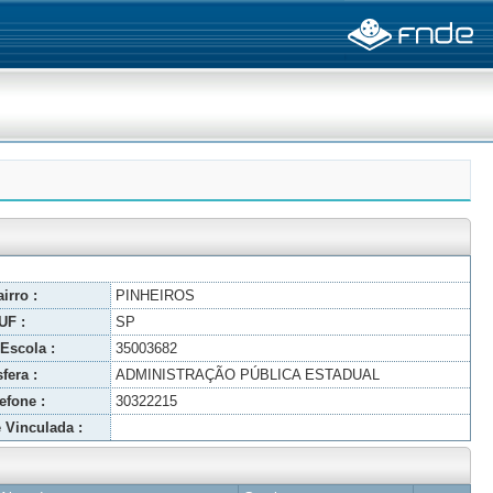
irro :
PINHEIROS
UF :
SP
Escola :
35003682
fera :
ADMINISTRAÇÃO PÚBLICA ESTADUAL
efone :
30322215
 Vinculada :