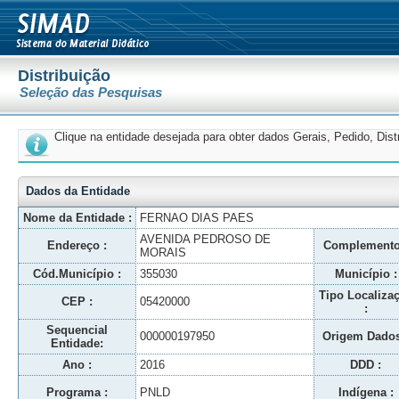
Distribuição
Seleção das Pesquisas
Clique na entidade desejada para obter dados Gerais, Pedido, Dis
Dados da Entidade
Nome da Entidade :
FERNAO DIAS PAES
AVENIDA PEDROSO DE
Endereço :
Complemento
MORAIS
Cód.Município :
355030
Município :
Tipo Localiza
CEP :
05420000
:
Sequencial
000000197950
Origem Dados
Entidade:
Ano :
2016
DDD :
Programa :
PNLD
Indígena :