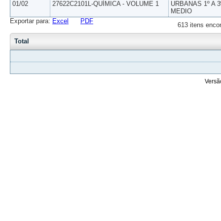
01/02
27622C2101L-QUÍMICA - VOLUME 1
URBANAS 1º A 3
MEDIO
Exportar para:
Excel
PDF
613 itens enco
Total
Versã