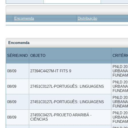
Encomenda
Distribuição
Encomenda
SÉRIE/ANO
OBJETO
CRITÉR
PNLD 20
08/09
27394C4427M-IT FITS 9
URBANAS
FUNDAM
PNLD 20
08/09
27451C0127L-PORTUGUÊS: LINGUAGENS
URBANAS
FUNDAM
PNLD 20
08/09
27451C0127L-PORTUGUÊS: LINGUAGENS
URBANAS
FUNDAM
PNLD 20
27455C0427L-PROJETO ARARIBÁ -
08/09
URBANAS
CIÊNCIAS
FUNDAM