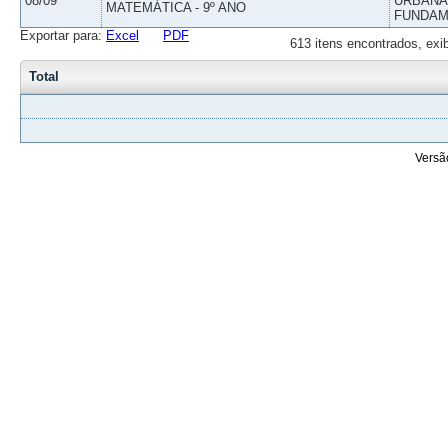
08/09
URBANAS
MATEMÁTICA - 9º ANO
FUNDAM
Exportar para:
Excel
PDF
613 itens encontrados, exi
Total
Versã