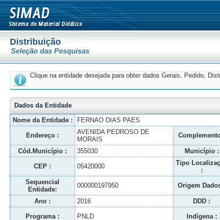
Distribuição
Seleção das Pesquisas
Clique na entidade desejada para obter dados Gerais, Pedido, Dis
Dados da Entidade
Nome da Entidade :
FERNAO DIAS PAES
AVENIDA PEDROSO DE
Endereço :
Complemento
MORAIS
Cód.Município :
355030
Município :
Tipo Localiza
CEP :
05420000
:
Sequencial
000000197950
Origem Dados
Entidade:
Ano :
2016
DDD :
Programa :
PNLD
Indígena :