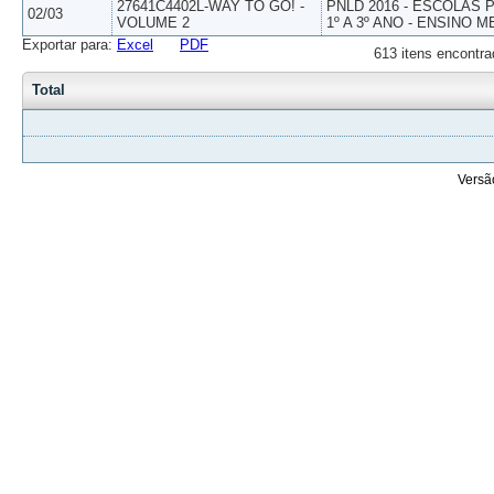
27641C4402L-WAY TO GO! -
PNLD 2016 - ESCOLAS
02/03
VOLUME 2
1º A 3º ANO - ENSINO M
Exportar para:
Excel
PDF
613 itens encontra
Total
Versã