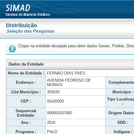
Distribuição
Seleção das Pesquisas
Clique na entidade desejada para obter dados Gerais, Pedido, Dis
Dados da Entidade
Nome da Entidade :
FERNAO DIAS PAES
AVENIDA PEDROSO DE
Endereço :
Complemento
MORAIS
Cód.Município :
355030
Município :
Tipo Localiza
CEP :
05420000
:
Sequencial
000000197950
Origem Dados
Entidade:
Ano :
2016
DDD :
Programa :
PNLD
Indígena :