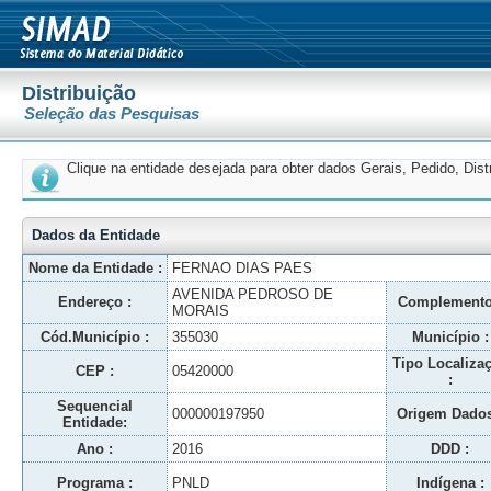
Distribuição
Seleção das Pesquisas
Clique na entidade desejada para obter dados Gerais, Pedido, Dis
Dados da Entidade
Nome da Entidade :
FERNAO DIAS PAES
AVENIDA PEDROSO DE
Endereço :
Complemento
MORAIS
Cód.Município :
355030
Município :
Tipo Localiza
CEP :
05420000
:
Sequencial
000000197950
Origem Dados
Entidade:
Ano :
2016
DDD :
Programa :
PNLD
Indígena :