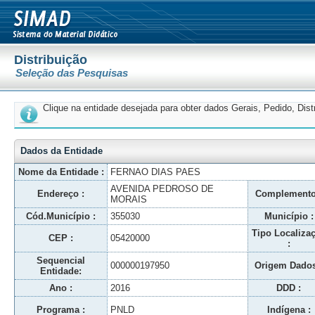
Distribuição
Seleção das Pesquisas
Clique na entidade desejada para obter dados Gerais, Pedido, Dis
Dados da Entidade
Nome da Entidade :
FERNAO DIAS PAES
AVENIDA PEDROSO DE
Endereço :
Complemento
MORAIS
Cód.Município :
355030
Município :
Tipo Localiza
CEP :
05420000
:
Sequencial
000000197950
Origem Dados
Entidade:
Ano :
2016
DDD :
Programa :
PNLD
Indígena :