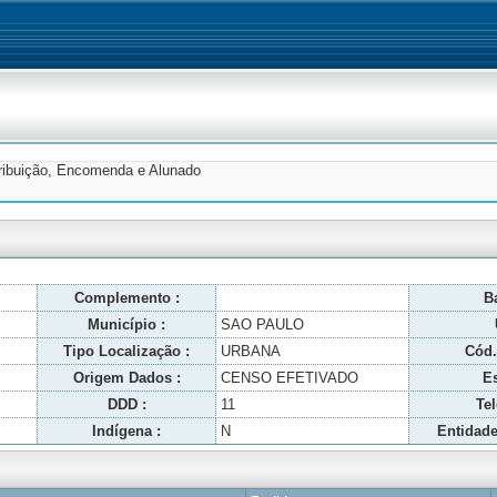
tribuição, Encomenda e Alunado
Complemento :
Ba
Município :
SAO PAULO
Tipo Localização :
URBANA
Cód.
Origem Dados :
CENSO EFETIVADO
Es
DDD :
11
Tel
Indígena :
N
Entidade