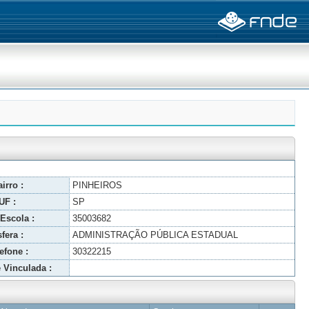
irro :
PINHEIROS
UF :
SP
Escola :
35003682
fera :
ADMINISTRAÇÃO PÚBLICA ESTADUAL
efone :
30322215
 Vinculada :