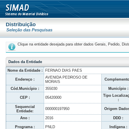
Distribuição
Seleção das Pesquisas
Clique na entidade desejada para obter dados Gerais, Pedido, Dis
Dados da Entidade
Nome da Entidade :
FERNAO DIAS PAES
AVENIDA PEDROSO DE
Endereço :
Complemento
MORAIS
Cód.Município :
355030
Município :
Tipo Localiza
CEP :
05420000
:
Sequencial
000000197950
Origem Dados
Entidade:
Ano :
2016
DDD :
Programa :
PNLD
Indígena :