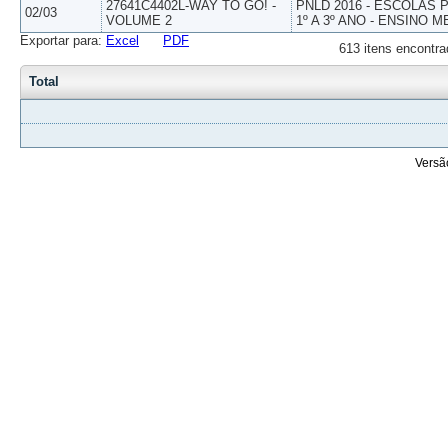
27641C4402L-WAY TO GO! -
PNLD 2016 - ESCOLAS
02/03
VOLUME 2
1º A 3º ANO - ENSINO M
Exportar para:
Excel
PDF
613 itens encontra
Total
Versã