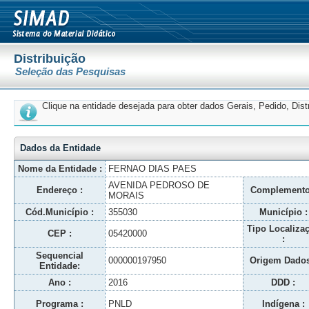
Distribuição
Seleção das Pesquisas
Clique na entidade desejada para obter dados Gerais, Pedido, Dis
Dados da Entidade
Nome da Entidade :
FERNAO DIAS PAES
AVENIDA PEDROSO DE
Endereço :
Complemento
MORAIS
Cód.Município :
355030
Município :
Tipo Localiza
CEP :
05420000
:
Sequencial
000000197950
Origem Dados
Entidade:
Ano :
2016
DDD :
Programa :
PNLD
Indígena :