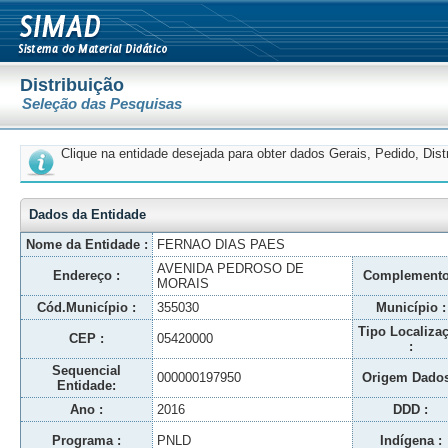
Distribuição
Seleção das Pesquisas
Clique na entidade desejada para obter dados Gerais, Pedido, Dis
Dados da Entidade
Nome da Entidade :
FERNAO DIAS PAES
AVENIDA PEDROSO DE
Endereço :
Complemento
MORAIS
Cód.Município :
355030
Município :
Tipo Localiza
CEP :
05420000
:
Sequencial
000000197950
Origem Dados
Entidade:
Ano :
2016
DDD :
Programa :
PNLD
Indígena :