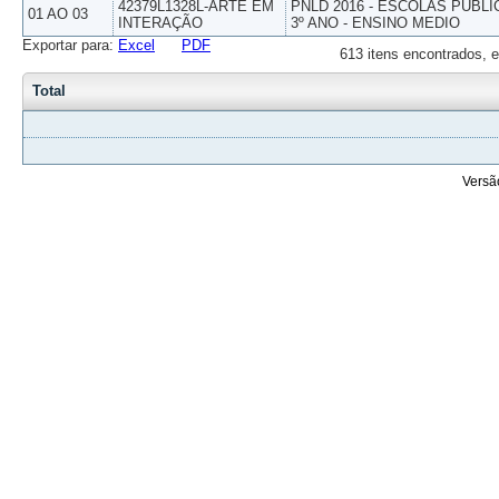
42379L1328L-ARTE EM
PNLD 2016 - ESCOLAS PUBLI
01 AO 03
INTERAÇÃO
3º ANO - ENSINO MEDIO
Exportar para:
Excel
PDF
613 itens encontrados, e
Total
Versã