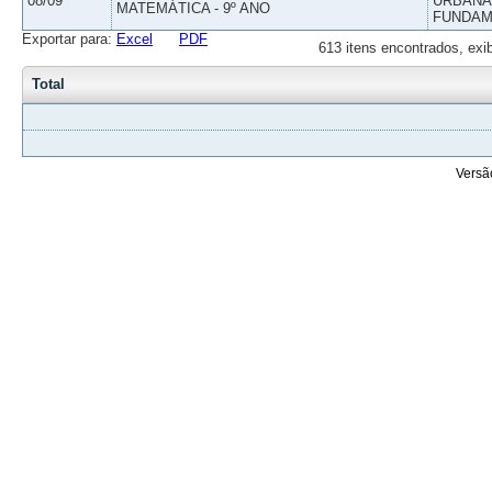
08/09
URBANAS
MATEMÁTICA - 9º ANO
FUNDAM
Exportar para:
Excel
PDF
613 itens encontrados, exi
Total
Versã