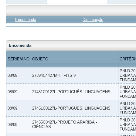
Encomenda
Distribuição
Encomenda
SÉRIE/ANO
OBJETO
CRITÉR
PNLD 20
08/09
27394C4427M-IT FITS 9
URBANAS
FUNDAM
PNLD 20
08/09
27451C0127L-PORTUGUÊS: LINGUAGENS
URBANAS
FUNDAM
PNLD 20
08/09
27451C0127L-PORTUGUÊS: LINGUAGENS
URBANAS
FUNDAM
PNLD 20
27455C0427L-PROJETO ARARIBÁ -
08/09
URBANAS
CIÊNCIAS
FUNDAM