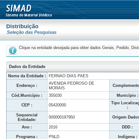
Distribuição
Seleção das Pesquisas
Clique na entidade desejada para obter dados Gerais, Pedido, Dis
Dados da Entidade
Nome da Entidade :
FERNAO DIAS PAES
AVENIDA PEDROSO DE
Endereço :
Complemento
MORAIS
Cód.Município :
355030
Município :
Tipo Localiza
CEP :
05420000
:
Sequencial
000000197950
Origem Dados
Entidade:
Ano :
2016
DDD :
Programa :
PNLD
Indígena :