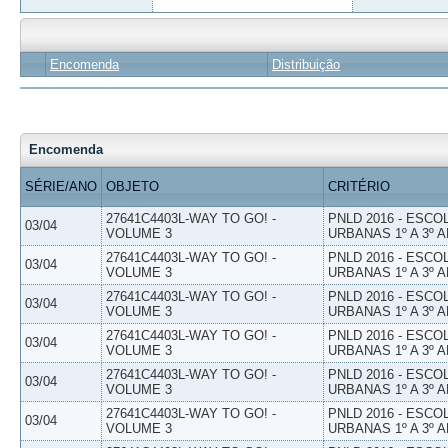
Encomenda
Distribuição
Encomenda
SÉRIE/ANO
OBJETO
CRITÉRIO
27641C4403L-WAY TO GO! -
PNLD 2016 - ESCO
03/04
VOLUME 3
URBANAS 1º A 3º 
27641C4403L-WAY TO GO! -
PNLD 2016 - ESCO
03/04
VOLUME 3
URBANAS 1º A 3º 
27641C4403L-WAY TO GO! -
PNLD 2016 - ESCO
03/04
VOLUME 3
URBANAS 1º A 3º 
27641C4403L-WAY TO GO! -
PNLD 2016 - ESCO
03/04
VOLUME 3
URBANAS 1º A 3º 
27641C4403L-WAY TO GO! -
PNLD 2016 - ESCO
03/04
VOLUME 3
URBANAS 1º A 3º 
27641C4403L-WAY TO GO! -
PNLD 2016 - ESCO
03/04
VOLUME 3
URBANAS 1º A 3º 