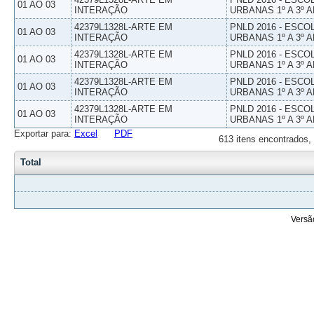
01 AO 03
INTERAÇÃO
URBANAS 1º A 3º 
42379L1328L-ARTE EM
PNLD 2016 - ESCO
01 AO 03
INTERAÇÃO
URBANAS 1º A 3º 
42379L1328L-ARTE EM
PNLD 2016 - ESCO
01 AO 03
INTERAÇÃO
URBANAS 1º A 3º 
42379L1328L-ARTE EM
PNLD 2016 - ESCO
01 AO 03
INTERAÇÃO
URBANAS 1º A 3º 
42379L1328L-ARTE EM
PNLD 2016 - ESCO
01 AO 03
INTERAÇÃO
URBANAS 1º A 3º 
Exportar para:
Excel
PDF
613 itens encontrados,
Total
Versã