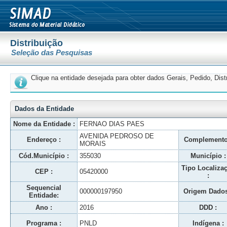
Distribuição
Seleção das Pesquisas
Clique na entidade desejada para obter dados Gerais, Pedido, Dis
Dados da Entidade
Nome da Entidade :
FERNAO DIAS PAES
AVENIDA PEDROSO DE
Endereço :
Complemento
MORAIS
Cód.Município :
355030
Município :
Tipo Localiza
CEP :
05420000
:
Sequencial
000000197950
Origem Dados
Entidade:
Ano :
2016
DDD :
Programa :
PNLD
Indígena :