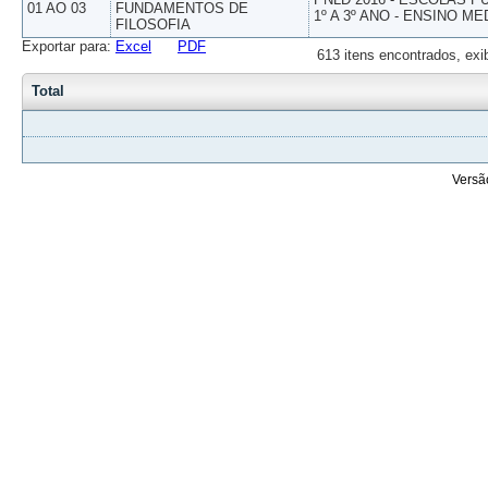
01 AO 03
FUNDAMENTOS DE
1º A 3º ANO - ENSINO ME
FILOSOFIA
Exportar para:
Excel
PDF
613 itens encontrados, exi
Total
Versã