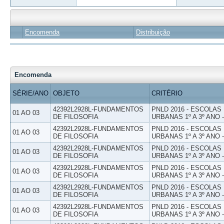
Encomenda
Distribuição
Encomenda
SÉRIE/ANO
OBJETO
CRITÉRIO
42392L2928L-FUNDAMENTOS
PNLD 2016 - ESCOLAS
01 AO 03
DE FILOSOFIA
URBANAS 1º A 3º ANO 
42392L2928L-FUNDAMENTOS
PNLD 2016 - ESCOLAS
01 AO 03
DE FILOSOFIA
URBANAS 1º A 3º ANO 
42392L2928L-FUNDAMENTOS
PNLD 2016 - ESCOLAS
01 AO 03
DE FILOSOFIA
URBANAS 1º A 3º ANO 
42392L2928L-FUNDAMENTOS
PNLD 2016 - ESCOLAS
01 AO 03
DE FILOSOFIA
URBANAS 1º A 3º ANO 
42392L2928L-FUNDAMENTOS
PNLD 2016 - ESCOLAS
01 AO 03
DE FILOSOFIA
URBANAS 1º A 3º ANO 
42392L2928L-FUNDAMENTOS
PNLD 2016 - ESCOLAS
01 AO 03
DE FILOSOFIA
URBANAS 1º A 3º ANO 