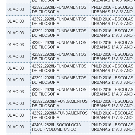
DE FILOSOFIA
URBANAS 1º A 3º ANO 
42392L2928L-FUNDAMENTOS
PNLD 2016 - ESCOLAS
01 AO 03
DE FILOSOFIA
URBANAS 1º A 3º ANO 
42392L2928L-FUNDAMENTOS
PNLD 2016 - ESCOLAS
01 AO 03
DE FILOSOFIA
URBANAS 1º A 3º ANO 
42392L2928L-FUNDAMENTOS
PNLD 2016 - ESCOLAS
01 AO 03
DE FILOSOFIA
URBANAS 1º A 3º ANO 
42392L2928L-FUNDAMENTOS
PNLD 2016 - ESCOLAS
01 AO 03
DE FILOSOFIA
URBANAS 1º A 3º ANO 
42392L2928L-FUNDAMENTOS
PNLD 2016 - ESCOLAS
01 AO 03
DE FILOSOFIA
URBANAS 1º A 3º ANO 
42392L2928L-FUNDAMENTOS
PNLD 2016 - ESCOLAS
01 AO 03
DE FILOSOFIA
URBANAS 1º A 3º ANO 
42392L2928L-FUNDAMENTOS
PNLD 2016 - ESCOLAS
01 AO 03
DE FILOSOFIA
URBANAS 1º A 3º ANO 
42392L2928L-FUNDAMENTOS
PNLD 2016 - ESCOLAS
01 AO 03
DE FILOSOFIA
URBANAS 1º A 3º ANO 
42392L2928M-FUNDAMENTOS
PNLD 2016 - ESCOLAS
01 AO 03
DE FILOSOFIA
URBANAS 1º A 3º ANO 
42392L2928M-FUNDAMENTOS
PNLD 2016 - ESCOLAS
01 AO 03
DE FILOSOFIA
URBANAS 1º A 3º ANO 
42406L2828L-SOCIOLOGIA
PNLD 2016 - ESCOLAS
01 AO 03
HOJE - VOLUME ÚNICO
URBANAS 1º A 3º ANO 