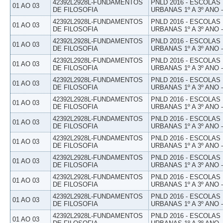
42392L2928L-FUNDAMENTOS
PNLD 2016 - ESCOLAS
01 AO 03
DE FILOSOFIA
URBANAS 1º A 3º ANO 
42392L2928L-FUNDAMENTOS
PNLD 2016 - ESCOLAS
01 AO 03
DE FILOSOFIA
URBANAS 1º A 3º ANO 
42392L2928L-FUNDAMENTOS
PNLD 2016 - ESCOLAS
01 AO 03
DE FILOSOFIA
URBANAS 1º A 3º ANO 
42392L2928L-FUNDAMENTOS
PNLD 2016 - ESCOLAS
01 AO 03
DE FILOSOFIA
URBANAS 1º A 3º ANO 
42392L2928L-FUNDAMENTOS
PNLD 2016 - ESCOLAS
01 AO 03
DE FILOSOFIA
URBANAS 1º A 3º ANO 
42392L2928L-FUNDAMENTOS
PNLD 2016 - ESCOLAS
01 AO 03
DE FILOSOFIA
URBANAS 1º A 3º ANO 
42392L2928L-FUNDAMENTOS
PNLD 2016 - ESCOLAS
01 AO 03
DE FILOSOFIA
URBANAS 1º A 3º ANO 
42392L2928L-FUNDAMENTOS
PNLD 2016 - ESCOLAS
01 AO 03
DE FILOSOFIA
URBANAS 1º A 3º ANO 
42392L2928L-FUNDAMENTOS
PNLD 2016 - ESCOLAS
01 AO 03
DE FILOSOFIA
URBANAS 1º A 3º ANO 
42392L2928L-FUNDAMENTOS
PNLD 2016 - ESCOLAS
01 AO 03
DE FILOSOFIA
URBANAS 1º A 3º ANO 
42392L2928L-FUNDAMENTOS
PNLD 2016 - ESCOLAS
01 AO 03
DE FILOSOFIA
URBANAS 1º A 3º ANO 
42392L2928L-FUNDAMENTOS
PNLD 2016 - ESCOLAS
01 AO 03