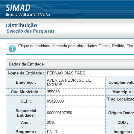
Distribuição
Seleção das Pesquisas
Clique na entidade desejada para obter dados Gerais, Pedido, Dis
Dados da Entidade
Nome da Entidade :
FERNAO DIAS PAES
AVENIDA PEDROSO DE
Endereço :
Complemento
MORAIS
Cód.Município :
355030
Município :
Tipo Localiza
CEP :
05420000
:
Sequencial
000000197950
Origem Dados
Entidade:
Ano :
2016
DDD :
Programa :
PNLD
Indígena :