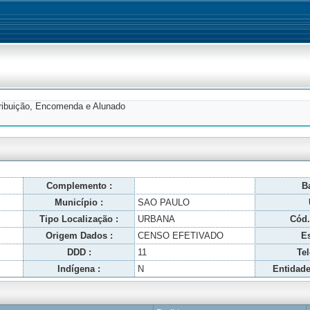
tribuição, Encomenda e Alunado
Complemento :
Ba
Município :
SAO PAULO
Tipo Localização :
URBANA
Cód.
Origem Dados :
CENSO EFETIVADO
Es
DDD :
11
Tel
Indígena :
N
Entidade