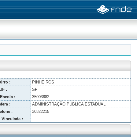
irro :
PINHEIROS
UF :
SP
Escola :
35003682
fera :
ADMINISTRAÇÃO PÚBLICA ESTADUAL
efone :
30322215
 Vinculada :