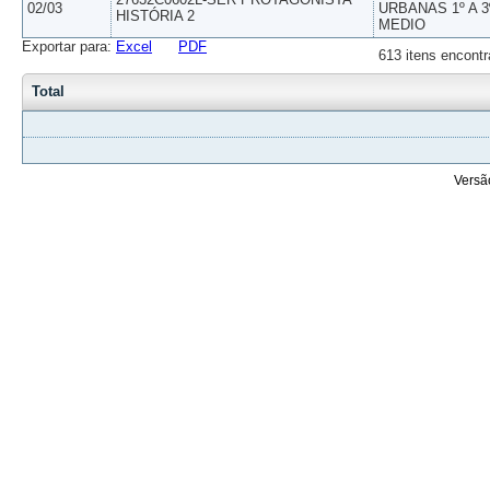
02/03
URBANAS 1º A 3
HISTÓRIA 2
MEDIO
Exportar para:
Excel
PDF
613 itens encontr
Total
Versã