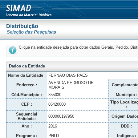
Distribuição
Seleção das Pesquisas
Clique na entidade desejada para obter dados Gerais, Pedido, Dis
Dados da Entidade
Nome da Entidade :
FERNAO DIAS PAES
AVENIDA PEDROSO DE
Endereço :
Complemento
MORAIS
Cód.Município :
355030
Município :
Tipo Localiza
CEP :
05420000
:
Sequencial
000000197950
Origem Dados
Entidade:
Ano :
2016
DDD :
Programa :
PNLD
Indígena :