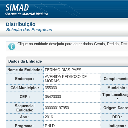
Distribuição
Seleção das Pesquisas
Clique na entidade desejada para obter dados Gerais, Pedido, Dis
Dados da Entidade
Nome da Entidade :
FERNAO DIAS PAES
AVENIDA PEDROSO DE
Endereço :
Complemento
MORAIS
Cód.Município :
355030
Município :
Tipo Localiza
CEP :
05420000
:
Sequencial
000000197950
Origem Dados
Entidade:
Ano :
2016
DDD :
Programa :
PNLD
Indígena :