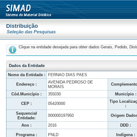
Distribuição
Seleção das Pesquisas
Clique na entidade desejada para obter dados Gerais, Pedido, Dis
Dados da Entidade
Nome da Entidade :
FERNAO DIAS PAES
AVENIDA PEDROSO DE
Endereço :
Complemento
MORAIS
Cód.Município :
355030
Município :
Tipo Localiza
CEP :
05420000
:
Sequencial
000000197950
Origem Dados
Entidade:
Ano :
2016
DDD :
Programa :
PNLD
Indígena :