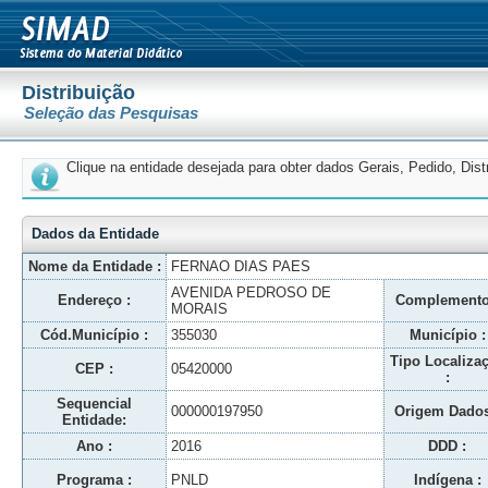
Distribuição
Seleção das Pesquisas
Clique na entidade desejada para obter dados Gerais, Pedido, Dis
Dados da Entidade
Nome da Entidade :
FERNAO DIAS PAES
AVENIDA PEDROSO DE
Endereço :
Complemento
MORAIS
Cód.Município :
355030
Município :
Tipo Localiza
CEP :
05420000
:
Sequencial
000000197950
Origem Dados
Entidade:
Ano :
2016
DDD :
Programa :
PNLD
Indígena :