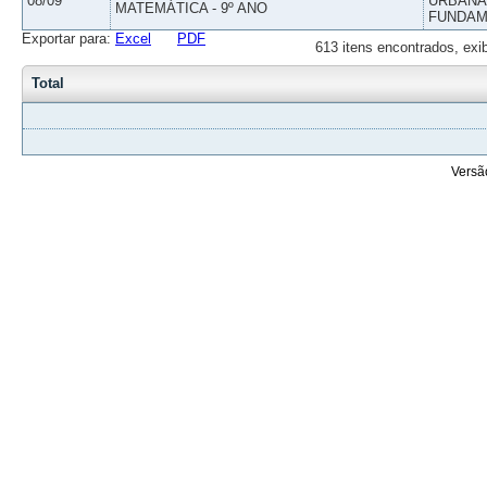
08/09
URBANAS
MATEMÁTICA - 9º ANO
FUNDAM
Exportar para:
Excel
PDF
613 itens encontrados, exi
Total
Versã