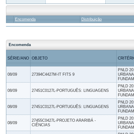
Encomenda
Distribuição
Encomenda
SÉRIE/ANO
OBJETO
CRITÉR
PNLD 20
08/09
27394C4427M-IT FITS 9
URBANAS
FUNDAM
PNLD 20
08/09
27451C0127L-PORTUGUÊS: LINGUAGENS
URBANAS
FUNDAM
PNLD 20
08/09
27451C0127L-PORTUGUÊS: LINGUAGENS
URBANAS
FUNDAM
PNLD 20
27455C0427L-PROJETO ARARIBÁ -
08/09
URBANAS
CIÊNCIAS
FUNDAM