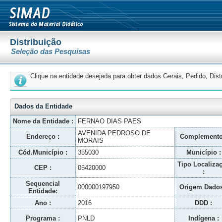
Distribuição
Seleção das Pesquisas
Clique na entidade desejada para obter dados Gerais, Pedido, Dis
Dados da Entidade
Nome da Entidade :
FERNAO DIAS PAES
AVENIDA PEDROSO DE
Endereço :
Complemento
MORAIS
Cód.Município :
355030
Município :
Tipo Localiza
CEP :
05420000
:
Sequencial
000000197950
Origem Dados
Entidade:
Ano :
2016
DDD :
Programa :
PNLD
Indígena :