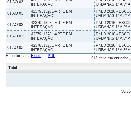
01 AO 03
INTERAÇÃO
URBANAS 1º A 3º 
42379L1328L-ARTE EM
PNLD 2016 - ESCO
01 AO 03
INTERAÇÃO
URBANAS 1º A 3º 
42379L1328L-ARTE EM
PNLD 2016 - ESCO
01 AO 03
INTERAÇÃO
URBANAS 1º A 3º 
42379L1328L-ARTE EM
PNLD 2016 - ESCO
01 AO 03
INTERAÇÃO
URBANAS 1º A 3º 
42379L1328L-ARTE EM
PNLD 2016 - ESCO
01 AO 03
INTERAÇÃO
URBANAS 1º A 3º 
Exportar para:
Excel
PDF
613 itens encontrados,
Total
Versã