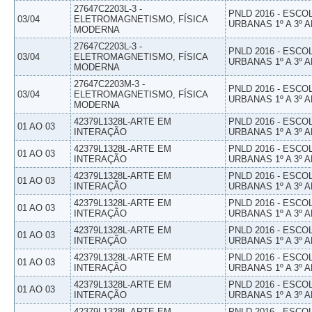
27647C2203L-3 -
PNLD 2016 - ESCO
03/04
ELETROMAGNETISMO, FÍSICA
URBANAS 1º A 3º 
MODERNA
27647C2203L-3 -
PNLD 2016 - ESCO
03/04
ELETROMAGNETISMO, FÍSICA
URBANAS 1º A 3º 
MODERNA
27647C2203M-3 -
PNLD 2016 - ESCO
03/04
ELETROMAGNETISMO, FÍSICA
URBANAS 1º A 3º 
MODERNA
42379L1328L-ARTE EM
PNLD 2016 - ESCO
01 AO 03
INTERAÇÃO
URBANAS 1º A 3º 
42379L1328L-ARTE EM
PNLD 2016 - ESCO
01 AO 03
INTERAÇÃO
URBANAS 1º A 3º 
42379L1328L-ARTE EM
PNLD 2016 - ESCO
01 AO 03
INTERAÇÃO
URBANAS 1º A 3º 
42379L1328L-ARTE EM
PNLD 2016 - ESCO
01 AO 03
INTERAÇÃO
URBANAS 1º A 3º 
42379L1328L-ARTE EM
PNLD 2016 - ESCO
01 AO 03
INTERAÇÃO
URBANAS 1º A 3º 
42379L1328L-ARTE EM
PNLD 2016 - ESCO
01 AO 03
INTERAÇÃO
URBANAS 1º A 3º 
42379L1328L-ARTE EM
PNLD 2016 - ESCO
01 AO 03
INTERAÇÃO
URBANAS 1º A 3º 
42379L1328L-ARTE EM
PNLD 2016 - ESCO