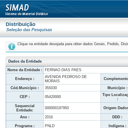
Distribuição
Seleção das Pesquisas
Clique na entidade desejada para obter dados Gerais, Pedido, Dis
Dados da Entidade
Nome da Entidade :
FERNAO DIAS PAES
AVENIDA PEDROSO DE
Endereço :
Complemento
MORAIS
Cód.Município :
355030
Município :
Tipo Localiza
CEP :
05420000
:
Sequencial
000000197950
Origem Dados
Entidade:
Ano :
2016
DDD :
Programa :
PNLD
Indígena :