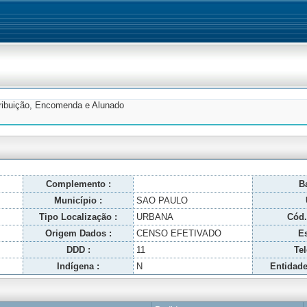
tribuição, Encomenda e Alunado
Complemento :
Ba
Município :
SAO PAULO
Tipo Localização :
URBANA
Cód.
Origem Dados :
CENSO EFETIVADO
Es
DDD :
11
Tel
Indígena :
N
Entidade