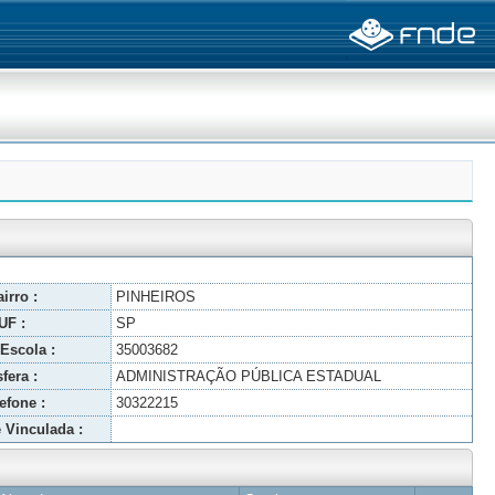
irro :
PINHEIROS
UF :
SP
Escola :
35003682
fera :
ADMINISTRAÇÃO PÚBLICA ESTADUAL
efone :
30322215
 Vinculada :