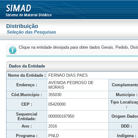
Distribuição
Seleção das Pesquisas
Clique na entidade desejada para obter dados Gerais, Pedido, Dis
Dados da Entidade
Nome da Entidade :
FERNAO DIAS PAES
AVENIDA PEDROSO DE
Endereço :
Complemento
MORAIS
Cód.Município :
355030
Município :
Tipo Localiza
CEP :
05420000
:
Sequencial
000000197950
Origem Dados
Entidade:
Ano :
2016
DDD :
Programa :
PNLD
Indígena :