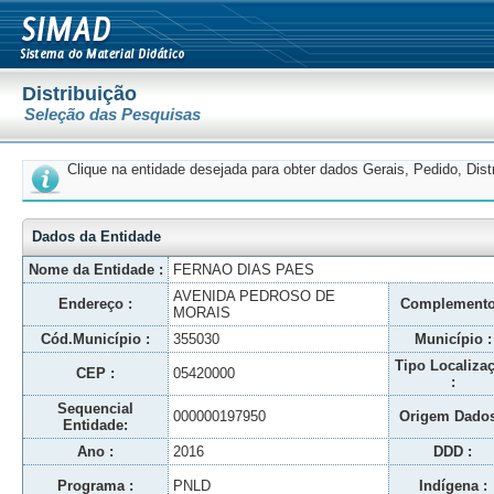
Distribuição
Seleção das Pesquisas
Clique na entidade desejada para obter dados Gerais, Pedido, Dis
Dados da Entidade
Nome da Entidade :
FERNAO DIAS PAES
AVENIDA PEDROSO DE
Endereço :
Complemento
MORAIS
Cód.Município :
355030
Município :
Tipo Localiza
CEP :
05420000
:
Sequencial
000000197950
Origem Dados
Entidade:
Ano :
2016
DDD :
Programa :
PNLD
Indígena :