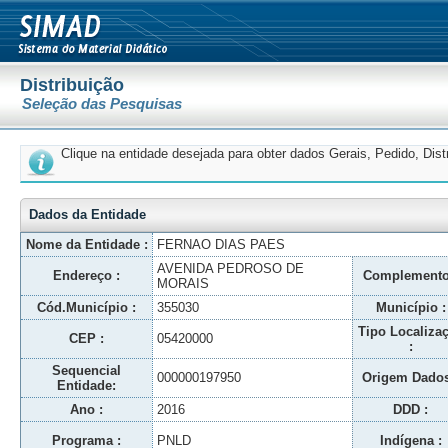
Distribuição
Seleção das Pesquisas
Clique na entidade desejada para obter dados Gerais, Pedido, Dis
Dados da Entidade
Nome da Entidade :
FERNAO DIAS PAES
AVENIDA PEDROSO DE
Endereço :
Complemento
MORAIS
Cód.Município :
355030
Município :
Tipo Localiza
CEP :
05420000
:
Sequencial
000000197950
Origem Dados
Entidade:
Ano :
2016
DDD :
Programa :
PNLD
Indígena :