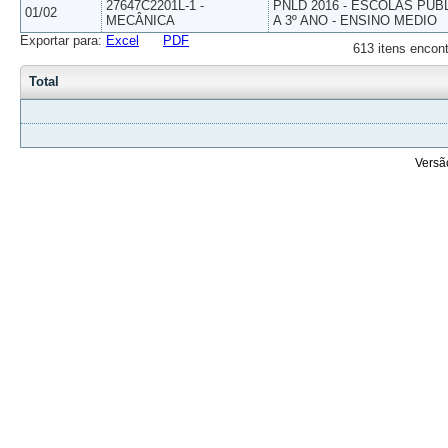
27647C2201L-1 -
PNLD 2016 - ESCOLAS PUB
01/02
MECÂNICA
A 3º ANO - ENSINO MEDIO
Exportar para:
Excel
PDF
613 itens encont
Total
Versã