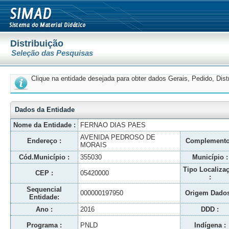
Distribuição
Seleção das Pesquisas
Clique na entidade desejada para obter dados Gerais, Pedido, Dis
Dados da Entidade
Nome da Entidade :
FERNAO DIAS PAES
AVENIDA PEDROSO DE
Endereço :
Complemento
MORAIS
Cód.Município :
355030
Município :
Tipo Localiza
CEP :
05420000
:
Sequencial
000000197950
Origem Dados
Entidade:
Ano :
2016
DDD :
Programa :
PNLD
Indígena :