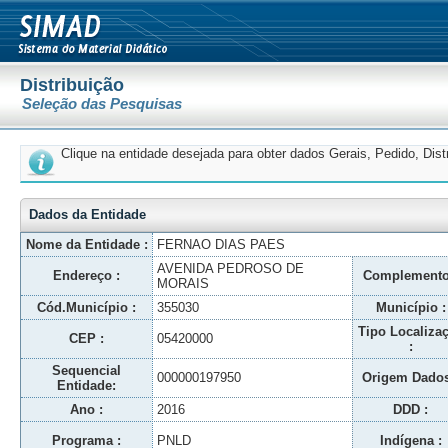
Distribuição
Seleção das Pesquisas
Clique na entidade desejada para obter dados Gerais, Pedido, Dis
Dados da Entidade
Nome da Entidade :
FERNAO DIAS PAES
AVENIDA PEDROSO DE
Endereço :
Complemento
MORAIS
Cód.Município :
355030
Município :
Tipo Localiza
CEP :
05420000
:
Sequencial
000000197950
Origem Dados
Entidade:
Ano :
2016
DDD :
Programa :
PNLD
Indígena :