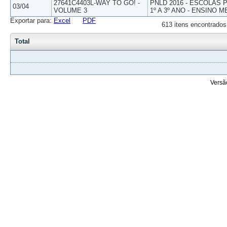
27641C4403L-WAY TO GO! -
PNLD 2016 - ESCOLAS
03/04
VOLUME 3
1º A 3º ANO - ENSINO M
Exportar para:
Excel
PDF
613 itens encontrados
Total
Versã