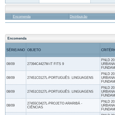
Encomenda
Distribuição
Encomenda
SÉRIE/ANO
OBJETO
CRITÉR
PNLD 20
08/09
27394C4427M-IT FITS 9
URBANAS
FUNDAM
PNLD 20
08/09
27451C0127L-PORTUGUÊS: LINGUAGENS
URBANAS
FUNDAM
PNLD 20
08/09
27451C0127L-PORTUGUÊS: LINGUAGENS
URBANAS
FUNDAM
PNLD 20
27455C0427L-PROJETO ARARIBÁ -
08/09
URBANAS
CIÊNCIAS
FUNDAM