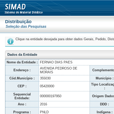
Distribuição
Seleção das Pesquisas
Clique na entidade desejada para obter dados Gerais, Pedido, Dis
Dados da Entidade
Nome da Entidade :
FERNAO DIAS PAES
AVENIDA PEDROSO DE
Endereço :
Complemento
MORAIS
Cód.Município :
355030
Município :
Tipo Localiza
CEP :
05420000
:
Sequencial
000000197950
Origem Dados
Entidade:
Ano :
2016
DDD :
Programa :
PNLD
Indígena :