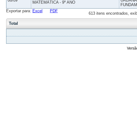
08/09
URBANAS
MATEMÁTICA - 9º ANO
FUNDAM
Exportar para:
Excel
PDF
613 itens encontrados, exi
Total
Versã