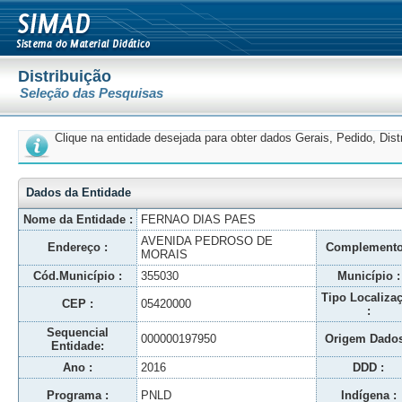
Distribuição
Seleção das Pesquisas
Clique na entidade desejada para obter dados Gerais, Pedido, Dis
Dados da Entidade
Nome da Entidade :
FERNAO DIAS PAES
AVENIDA PEDROSO DE
Endereço :
Complemento
MORAIS
Cód.Município :
355030
Município :
Tipo Localiza
CEP :
05420000
:
Sequencial
000000197950
Origem Dados
Entidade:
Ano :
2016
DDD :
Programa :
PNLD
Indígena :