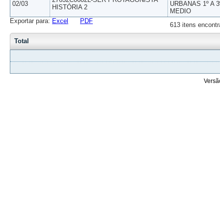
02/03
URBANAS 1º A 3
HISTÓRIA 2
MEDIO
Exportar para:
Excel
PDF
613 itens encontr
Total
Versã