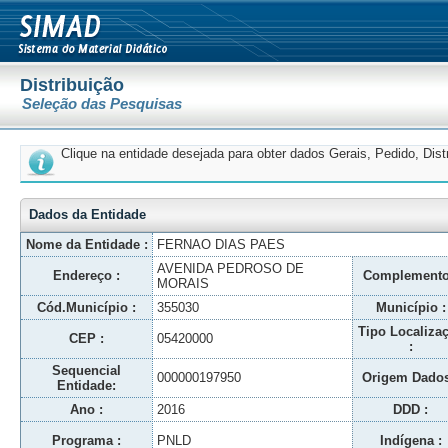
Distribuição
Seleção das Pesquisas
Clique na entidade desejada para obter dados Gerais, Pedido, Dis
Dados da Entidade
Nome da Entidade :
FERNAO DIAS PAES
AVENIDA PEDROSO DE
Endereço :
Complemento
MORAIS
Cód.Município :
355030
Município :
Tipo Localiza
CEP :
05420000
:
Sequencial
000000197950
Origem Dados
Entidade:
Ano :
2016
DDD :
Programa :
PNLD
Indígena :