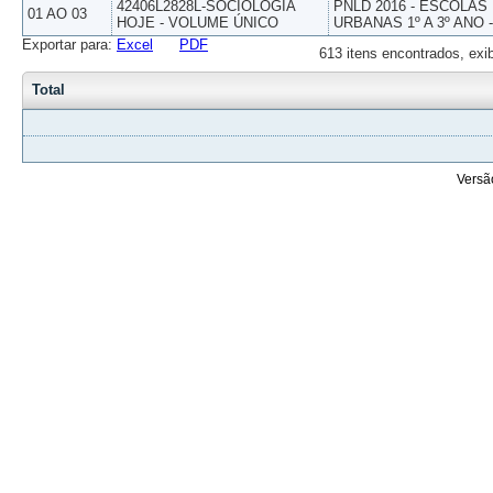
42406L2828L-SOCIOLOGIA
PNLD 2016 - ESCOLAS
01 AO 03
HOJE - VOLUME ÚNICO
URBANAS 1º A 3º ANO 
Exportar para:
Excel
PDF
613 itens encontrados, exi
Total
Versã