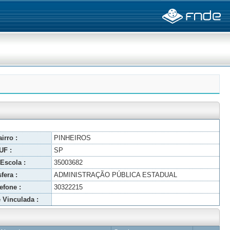
irro :
PINHEIROS
UF :
SP
Escola :
35003682
fera :
ADMINISTRAÇÃO PÚBLICA ESTADUAL
efone :
30322215
 Vinculada :