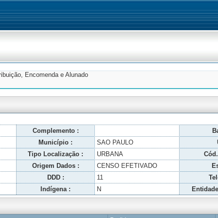
tribuição, Encomenda e Alunado
Complemento :
Ba
Município :
SAO PAULO
Tipo Localização :
URBANA
Cód.
Origem Dados :
CENSO EFETIVADO
Es
DDD :
11
Tel
Indígena :
N
Entidade