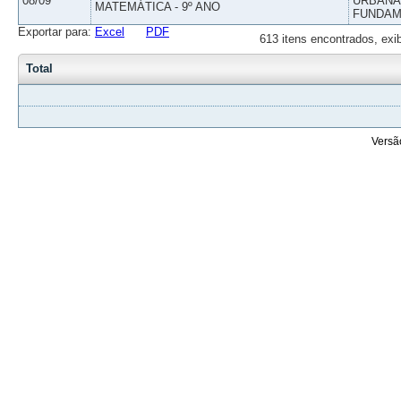
08/09
URBANAS
MATEMÁTICA - 9º ANO
FUNDAM
Exportar para:
Excel
PDF
613 itens encontrados, exi
Total
Versã