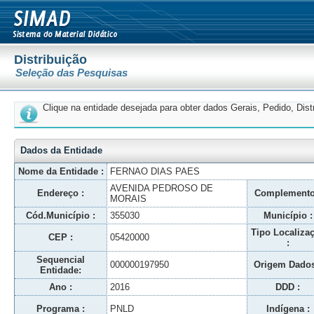
Distribuição
Seleção das Pesquisas
Clique na entidade desejada para obter dados Gerais, Pedido, Dis
Dados da Entidade
Nome da Entidade :
FERNAO DIAS PAES
AVENIDA PEDROSO DE
Endereço :
Complemento
MORAIS
Cód.Município :
355030
Município :
Tipo Localiza
CEP :
05420000
:
Sequencial
000000197950
Origem Dados
Entidade:
Ano :
2016
DDD :
Programa :
PNLD
Indígena :