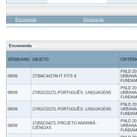
Encomenda
Distribuição
Encomenda
SÉRIE/ANO
OBJETO
CRITÉR
PNLD 20
08/09
27394C4427M-IT FITS 9
URBANAS
FUNDAM
PNLD 20
08/09
27451C0127L-PORTUGUÊS: LINGUAGENS
URBANAS
FUNDAM
PNLD 20
08/09
27451C0127L-PORTUGUÊS: LINGUAGENS
URBANAS
FUNDAM
PNLD 20
27455C0427L-PROJETO ARARIBÁ -
08/09
URBANAS
CIÊNCIAS
FUNDAM