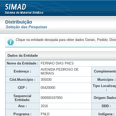
Distribuição
Seleção das Pesquisas
Clique na entidade desejada para obter dados Gerais, Pedido, Dis
Dados da Entidade
Nome da Entidade :
FERNAO DIAS PAES
AVENIDA PEDROSO DE
Endereço :
Complemento
MORAIS
Cód.Município :
355030
Município :
Tipo Localiza
CEP :
05420000
:
Sequencial
000000197950
Origem Dados
Entidade:
Ano :
2016
DDD :
Programa :
PNLD
Indígena :