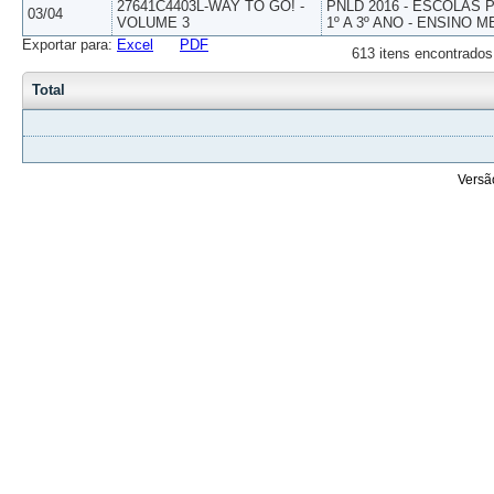
27641C4403L-WAY TO GO! -
PNLD 2016 - ESCOLAS
03/04
VOLUME 3
1º A 3º ANO - ENSINO M
Exportar para:
Excel
PDF
613 itens encontrados
Total
Versã