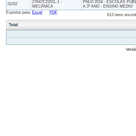
27647C2201L-1 -
PNLD 2016 - ESCOLAS PUB
01/02
MECÂNICA
A 3º ANO - ENSINO MEDIO
Exportar para:
Excel
PDF
613 itens encont
Total
Versã