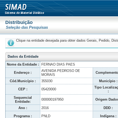
Distribuição
Seleção das Pesquisas
Clique na entidade desejada para obter dados Gerais, Pedido, Dis
Dados da Entidade
Nome da Entidade :
FERNAO DIAS PAES
AVENIDA PEDROSO DE
Endereço :
Complemento
MORAIS
Cód.Município :
355030
Município :
Tipo Localiza
CEP :
05420000
:
Sequencial
000000197950
Origem Dados
Entidade:
Ano :
2016
DDD :
Programa :
PNLD
Indígena :