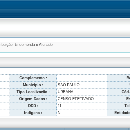
tribuição, Encomenda e Alunado
Complemento :
Ba
Município :
SAO PAULO
Tipo Localização :
URBANA
Cód.
Origem Dados :
CENSO EFETIVADO
Es
DDD :
11
Tel
Indígena :
N
Entidade