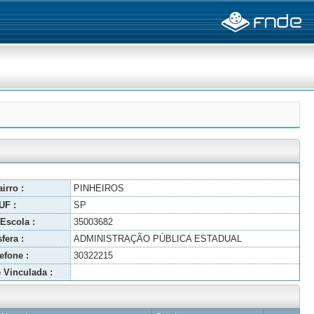
irro :
PINHEIROS
UF :
SP
Escola :
35003682
fera :
ADMINISTRAÇÃO PÚBLICA ESTADUAL
efone :
30322215
 Vinculada :