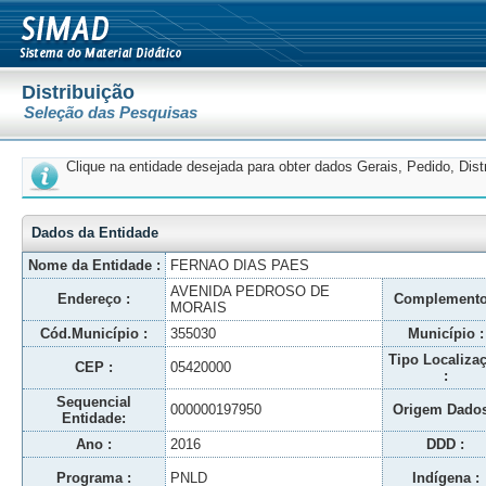
Distribuição
Seleção das Pesquisas
Clique na entidade desejada para obter dados Gerais, Pedido, Dis
Dados da Entidade
Nome da Entidade :
FERNAO DIAS PAES
AVENIDA PEDROSO DE
Endereço :
Complemento
MORAIS
Cód.Município :
355030
Município :
Tipo Localiza
CEP :
05420000
:
Sequencial
000000197950
Origem Dados
Entidade:
Ano :
2016
DDD :
Programa :
PNLD
Indígena :