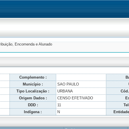
tribuição, Encomenda e Alunado
Complemento :
Ba
Município :
SAO PAULO
Tipo Localização :
URBANA
Cód.
Origem Dados :
CENSO EFETIVADO
Es
DDD :
11
Tel
Indígena :
N
Entidade