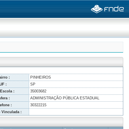
irro :
PINHEIROS
UF :
SP
Escola :
35003682
fera :
ADMINISTRAÇÃO PÚBLICA ESTADUAL
efone :
30322215
 Vinculada :