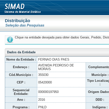
Distribuição
Seleção das Pesquisas
Clique na entidade desejada para obter dados Gerais, Pedido, Dis
Dados da Entidade
Nome da Entidade :
FERNAO DIAS PAES
AVENIDA PEDROSO DE
Endereço :
Complemento
MORAIS
Cód.Município :
355030
Município :
Tipo Localiza
CEP :
05420000
:
Sequencial
000000197950
Origem Dados
Entidade:
Ano :
2016
DDD :
Programa :
PNLD
Indígena :