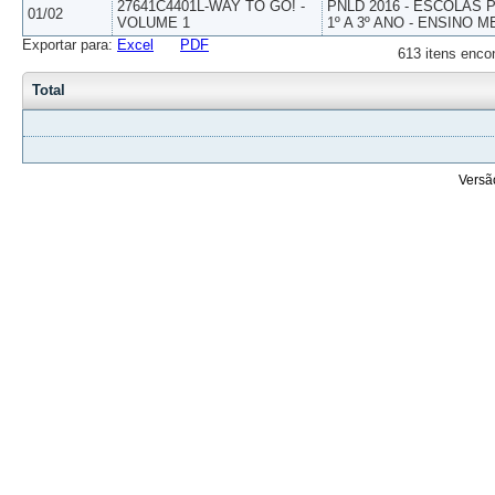
27641C4401L-WAY TO GO! -
PNLD 2016 - ESCOLAS
01/02
VOLUME 1
1º A 3º ANO - ENSINO M
Exportar para:
Excel
PDF
613 itens enco
Total
Versã