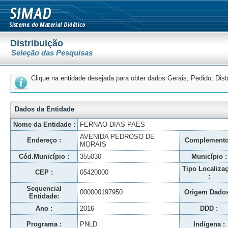
Distribuição
Seleção das Pesquisas
Clique na entidade desejada para obter dados Gerais, Pedido, Dis
Dados da Entidade
Nome da Entidade :
FERNAO DIAS PAES
AVENIDA PEDROSO DE
Endereço :
Complemento
MORAIS
Cód.Município :
355030
Município :
Tipo Localiza
CEP :
05420000
:
Sequencial
000000197950
Origem Dados
Entidade:
Ano :
2016
DDD :
Programa :
PNLD
Indígena :