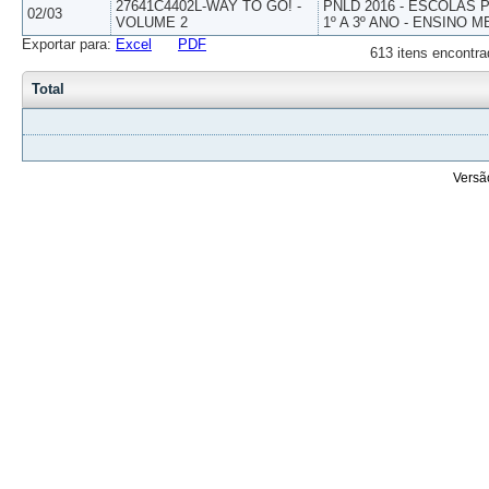
27641C4402L-WAY TO GO! -
PNLD 2016 - ESCOLAS
02/03
VOLUME 2
1º A 3º ANO - ENSINO M
Exportar para:
Excel
PDF
613 itens encontra
Total
Versã