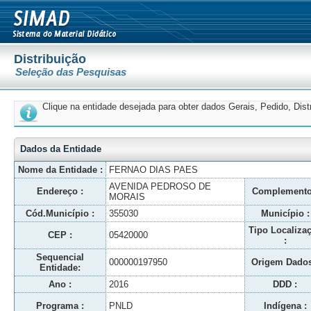
Distribuição
Seleção das Pesquisas
Clique na entidade desejada para obter dados Gerais, Pedido, Dis
Dados da Entidade
Nome da Entidade :
FERNAO DIAS PAES
AVENIDA PEDROSO DE
Endereço :
Complemento
MORAIS
Cód.Município :
355030
Município :
Tipo Localiza
CEP :
05420000
:
Sequencial
000000197950
Origem Dados
Entidade:
Ano :
2016
DDD :
Programa :
PNLD
Indígena :