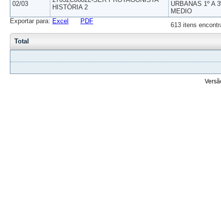
02/03
URBANAS 1º A 3
HISTÓRIA 2
MEDIO
Exportar para:
Excel
PDF
613 itens encontr
Total
Versã