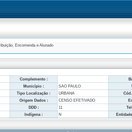
tribuição, Encomenda e Alunado
Complemento :
Ba
Município :
SAO PAULO
Tipo Localização :
URBANA
Cód.
Origem Dados :
CENSO EFETIVADO
Es
DDD :
11
Tel
Indígena :
N
Entidade