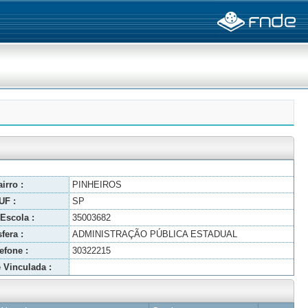
irro :
PINHEIROS
UF :
SP
Escola :
35003682
fera :
ADMINISTRAÇÃO PÚBLICA ESTADUAL
efone :
30322215
 Vinculada :